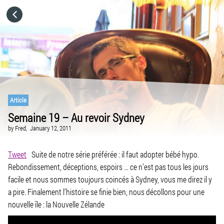
HOME
CATEGORIES
GO TO
Article
Semaine 19 – Au revoir Sydney
VISIT WEBSITE
by
Fred,
January 12, 2011
Tweet
Suite de notre série préférée : il faut adopter bébé hypo.
Rebondissement, déceptions, espoirs … ce n’est pas tous les jours
facile et nous sommes toujours coincés à Sydney, vous me direz il y
a pire. Finalement l’histoire se finie bien, nous décollons pour une
nouvelle île : la Nouvelle Zélande